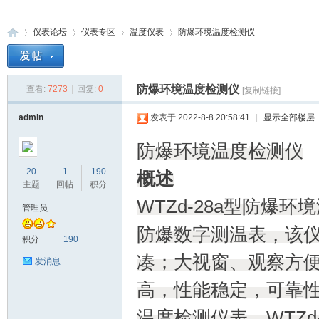
仪表论坛
仪表专区
温度仪表
防爆环境温度检测仪
防爆环境温度检测仪
查看:
7273
|
回复:
0
[复制链接]
防
»
›
›
›
admin
发表于 2022-8-8 20:58:41
|
显示全部楼层
防爆环境温度检测仪
20
1
190
概述
主题
回帖
积分
WTZd-28a型防
管理员
防爆数字测温表，该
爆
积分
190
凑；大视窗、观察方
发消息
高，性能稳定，可靠
温度检测仪表。WTZd-